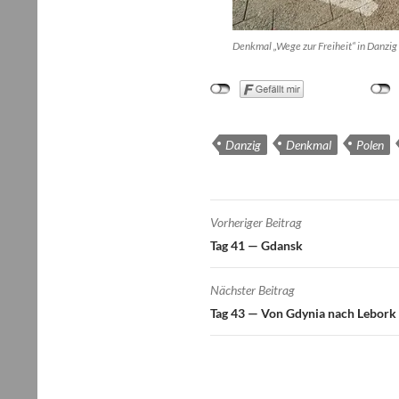
Denk­mal „Wege zur Frei­heit“ in Danzig
Danzig
Denkmal
Polen
Beitragsnavigatio
Vorheriger Beitrag
Tag 41 — Gdansk
Nächster Beitrag
Tag 43 — Von Gdynia nach Lebork