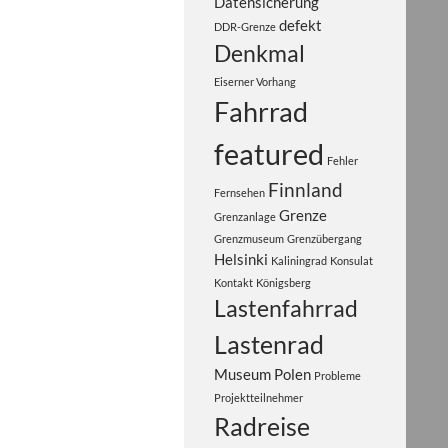
Datensicherung
defekt
DDR-Grenze
Denkmal
Eiserner Vorhang
Fahrrad
featured
Fehler
Finnland
Fernsehen
Grenze
Grenzanlage
Grenzmuseum
Grenzübergang
Helsinki
Kaliningrad
Konsulat
Kontakt
Königsberg
Lastenfahrrad
Lastenrad
Museum
Polen
Probleme
Projektteilnehmer
Radreise