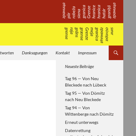
tworten
Danksagungen
Kontakt
Impressum
Von Helsinki zum
Neueste Beiträge
Paneuropäischen Picknick —
Tag 96 — Von Neu
europäische Geschichte
Bleckede nach Lübeck
erfahren
Tag 95 — Von Dömitz
nach Neu Bleckede
Tag 94 — Von
Wittenberge nach Dömitz
Erneut unterwegs
Datenrettung