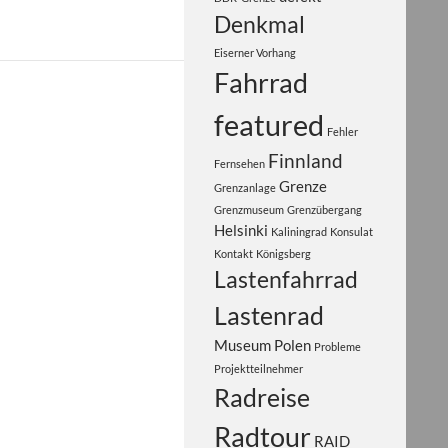
Denkmal
Eiserner Vorhang
Fahrrad
featured
Fehler
Finnland
Fernsehen
Grenze
Grenzanlage
Grenzmuseum
Grenzübergang
Helsinki
Kaliningrad
Konsulat
Kontakt
Königsberg
Lastenfahrrad
Lastenrad
Museum
Polen
Probleme
Projektteilnehmer
Radreise
Radtour
RAID