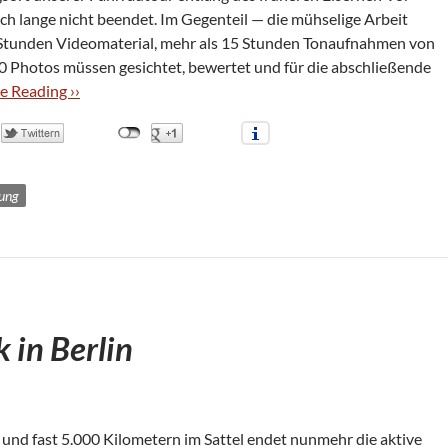
ch lange nicht been­det. Im Gegen­teil — die müh­se­lige Arbeit
Stun­den Video­ma­te­rial, mehr als 15 Stun­den Ton­auf­nah­men von
0 Pho­tos müs­sen gesich­tet, bewer­tet und für die abschlie­ßende
e Rea­ding ››
ung
 in Berlin
und fast 5.000 Kilo­me­tern im Sat­tel endet nun­mehr die aktive