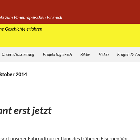
Unsere Ausrüstung
Projekttagebuch
Bilder
Video
Fragen
&
An
ktober 2014
nt erst jetzt
ort unse­rer Fahr­rad­tour ent­lang des frü­he­ren Eiser­nen Vor­