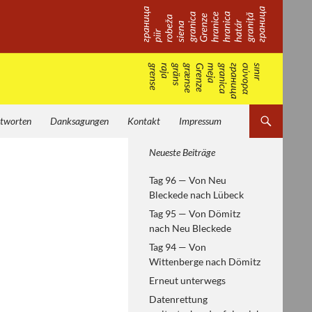
tworten
Danksagungen
Kontakt
Impressum
Von Helsinki zum
Neueste Beiträge
Paneuropäischen Picknick —
Tag 96 — Von Neu
europäische Geschichte
Bleckede nach Lübeck
erfahren
Tag 95 — Von Dömitz
nach Neu Bleckede
Tag 94 — Von
Wittenberge nach Dömitz
Erneut unterwegs
Datenrettung