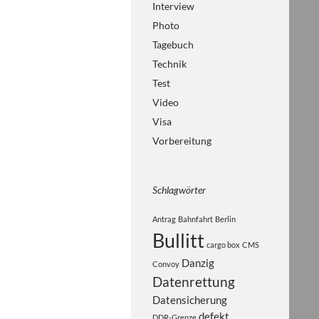
Interview
Photo
Tagebuch
Technik
Test
Video
Visa
Vorbereitung
Schlagwörter
Antrag
Bahnfahrt
Berlin
Bullitt
cargo box
CMS
Danzig
Convoy
Datenrettung
Datensicherung
defekt
DDR-Grenze