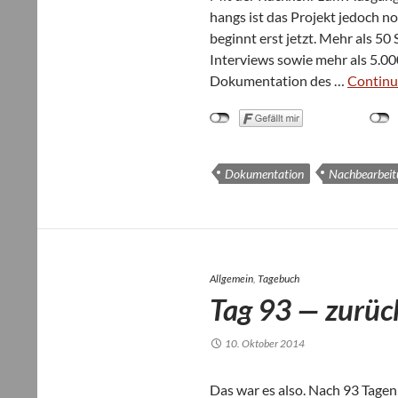
hangs ist das Pro­jekt jedoch no
beginnt erst jetzt. Mehr als 50 
Inter­views sowie mehr als 5.00
Doku­men­ta­tion des …
Con­ti­nu
Dokumentation
Nachbearbeit
Allgemein
,
Tagebuch
Tag 93 — zurück
10. Oktober 2014
Das war es also. Nach 93 Tagen 