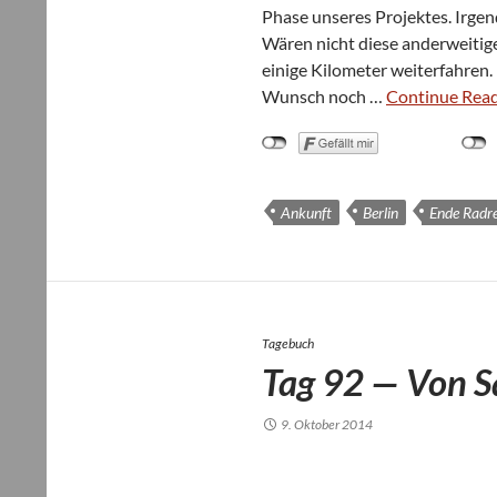
Phase unse­res Pro­jek­tes. Irgen
Wären nicht diese ander­wei­ti­g
einige Kilo­me­ter wei­ter­fah­ren
Wunsch noch …
Con­ti­nue Rea­d
Ankunft
Berlin
Ende Radre
Tagebuch
Tag 92 — Von S
9. Oktober 2014