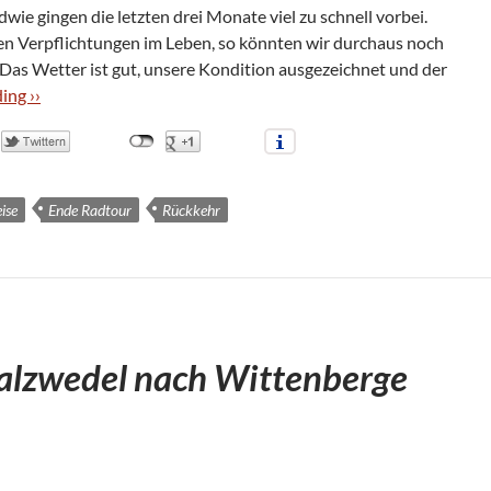
d­wie gin­gen die letz­ten drei Monate viel zu schnell vor­bei.
en Ver­pflich­tun­gen im Leben, so könn­ten wir durch­aus noch
. Das Wet­ter ist gut, unsere Kon­di­tion aus­ge­zeich­net und der
ing ››
ise
Ende Radtour
Rückkehr
alzwedel nach Wittenberge