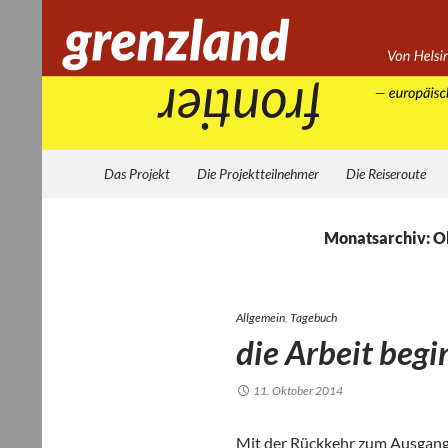
Zum
Inhalt
springen
Suchen
Grenzland
Das Projekt
Die Projektteilnehmer
Die Reiseroute
Monatsarchiv: O
Allgemein
,
Tagebuch
die Arbeit begin
11. Oktober 2014
Mit der Rück­kehr zum Aus­gangs­