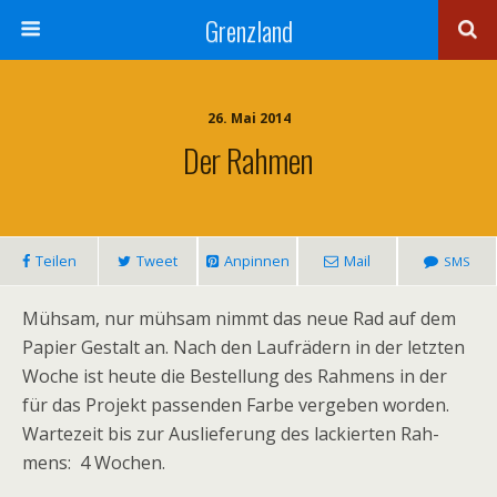
Grenzland
26. Mai 2014
Der Rahmen
Tei­len
Tweet
Anpin­nen
Mail
SMS
Müh­sam, nur müh­sam nimmt das neue Rad auf dem
Papier Gestalt an. Nach den Lauf­rä­dern in der letz­ten
Woche ist heute die Bestel­lung des Rah­mens in der
für das Pro­jekt pas­sen­den Farbe ver­ge­ben wor­den.
War­te­zeit bis zur Aus­lie­fe­rung des lackier­ten Rah­
mens: 4 Wochen.