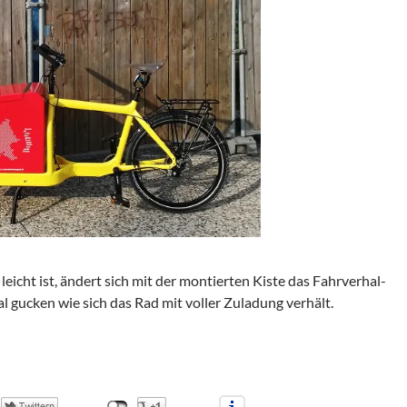
eicht ist, ändert sich mit der mon­tier­ten Kiste das Fahr­ver­hal­
l gucken wie sich das Rad mit vol­ler Zula­dung verhält.