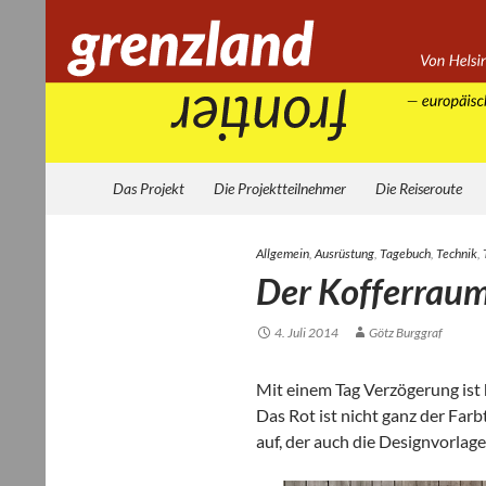
Zum
Inhalt
springen
Suchen
Grenzland
Das Projekt
Die Projektteilnehmer
Die Reiseroute
Allgemein
,
Ausrüstung
,
Tagebuch
,
Technik
,
Der Kofferrau
4. Juli 2014
Götz Burggraf
Mit einem Tag Ver­zö­ge­rung ist 
Das Rot ist nicht ganz der Farb­
auf, der auch die Design­vor­lag