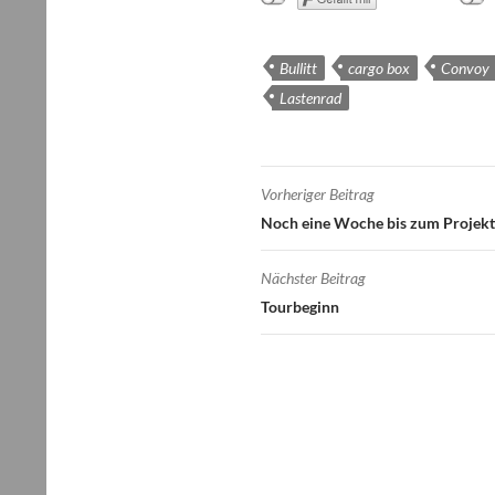
Bullitt
cargo box
Convoy
Lastenrad
Beitragsnavigatio
Vorheriger Beitrag
Noch eine Woche bis zum Projekt
Nächster Beitrag
Tourbeginn