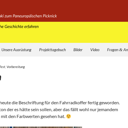
Unsere Ausrüstung
Projekttagebuch
Bilder
Video
Fragen
&
An
Test
,
Vorbereitung
m
heute die Beschrif­tung für den Fahr­rad­kof­fer fer­tig gewor­den.
ton der es hätte sein sol­len, aber das fällt wohl nur jeman­dem
e mit den Farb­wer­ten gese­hen hat.