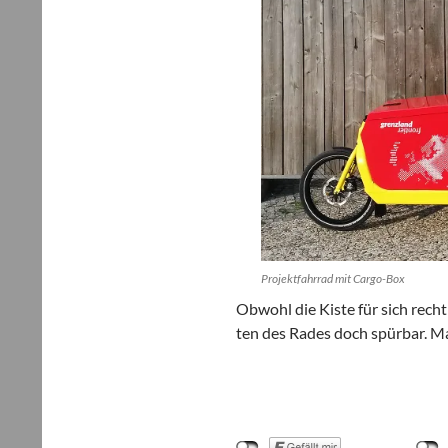
Pro­jekt­fahr­rad mit Cargo-Box
Obwohl die Kiste für sich recht l
ten des Rades doch spür­bar. Ma