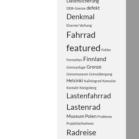
Datensicherung
defekt
DDR-Grenze
Denkmal
Eiserner Vorhang
Fahrrad
featured
Fehler
Finnland
Fernsehen
Grenze
Grenzanlage
Grenzmuseum
Grenzübergang
Helsinki
Kaliningrad
Konsulat
Kontakt
Königsberg
Lastenfahrrad
Lastenrad
Museum
Polen
Probleme
Projektteilnehmer
Radreise