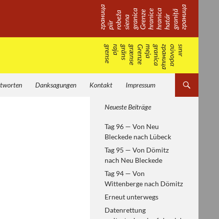
tworten
Danksagungen
Kontakt
Impressum
Von Helsinki zum
Neueste Beiträge
Paneuropäischen Picknick —
Tag 96 — Von Neu
europäische Geschichte
Bleckede nach Lübeck
erfahren
Tag 95 — Von Dömitz
nach Neu Bleckede
Tag 94 — Von
Wittenberge nach Dömitz
Erneut unterwegs
Datenrettung