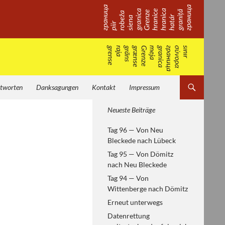
tworten
Danksagungen
Kontakt
Impressum
Von Helsinki zum
Neueste Beiträge
Paneuropäischen Picknick —
Tag 96 — Von Neu
europäische Geschichte
Bleckede nach Lübeck
erfahren
Tag 95 — Von Dömitz
nach Neu Bleckede
Tag 94 — Von
Wittenberge nach Dömitz
Erneut unterwegs
Datenrettung