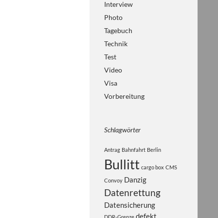
Interview
Photo
Tagebuch
Technik
Test
Video
Visa
Vorbereitung
Schlagwörter
Antrag
Bahnfahrt
Berlin
Bullitt
cargo box
CMS
Danzig
Convoy
Datenrettung
Datensicherung
defekt
DDR-Grenze