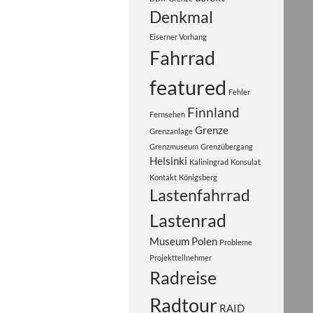
Denkmal
Eiserner Vorhang
Fahrrad
featured
Fehler
Finnland
Fernsehen
Grenze
Grenzanlage
Grenzmuseum
Grenzübergang
Helsinki
Kaliningrad
Konsulat
Kontakt
Königsberg
Lastenfahrrad
Lastenrad
Museum
Polen
Probleme
Projektteilnehmer
Radreise
Radtour
RAID