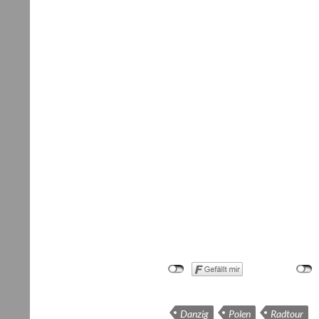
Danzig
Polen
Radtour