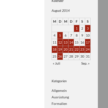
Kalender
August 2014
M
D
M
D
F
S
S
1
2
3
4
5
6
7
8
9
10
11
12
13
14
15
16
17
18
19
20
21
22
23
24
25
26
27
28
29
30
31
« Juli
Sep. »
Kategorien
Allgemein
Ausrüstung
Formalien