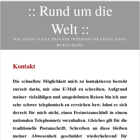
:: Rund um die
Zum
Inhalt
springen
Welt ::
DIE NICHT GANZ PRIVATE INTERNET-PRÄSENZ GÖTZ
BURGGRAFS
Kontakt
Die schnellste Mög­lich­keit mich zu kon­tak­tie­ren besteht
zur­zeit darin, mir eine E‑Mail zu schrei­ben. Auf­grund
mei­ner viel­zäh­li­gen und aus­ge­dehn­ten Rei­sen bin ich nur
sehr schwer tele­pho­nisch zu errei­chen bzw. lohnt es sich
der­zeit für mich nicht, einen Fest­netz­an­schluß in einem
natio­na­len Tele­phon­netz vor­zu­hal­ten. Glei­ches gilt für die
tra­di­tio­nelle Post­an­schrift. Schrei­ben an diese blei­ben
mei­ner Abwe­sen­heit geschul­det wie­der­keh­rend für