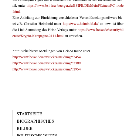
nik unter
https://​www​.bsi​-fuer​-buer​ger​.de/​B​S​I​F​B​/​D​E​/​M​e​i​n​P​C​/​m​e​i​n​P​C​_​n​o​d​e​
.html
.
Eine Anlei­tung zur Ein­rich­tung ver­schie­de­ner Ver­schlüs­se­lungs­soft­ware bie­
tet z.B. Chris­tian Helm­bold unter
http://​www​.helm​bold​.de/
an bzw. ist über
die Link-Samm­lung des Heise-Ver­lags unter
https://​www​.heise​.de/​s​e​c​u​r​i​t​y​/​d​i​
e​n​s​t​e​/​K​r​y​p​t​o​-​K​a​m​p​a​g​n​e​-​2​1​1​1​.html
zu erreichen.
**** Siehe hierzu Mel­dun­gen von Heise-Online unter
http://​www​.heise​.de/​n​e​w​s​t​i​c​k​e​r​/​m​e​l​d​u​n​g​/​53454
http://​www​.heise​.de/​n​e​w​s​t​i​c​k​e​r​/​m​e​l​d​u​n​g​/​53389
http://​www​.heise​.de/​n​e​w​s​t​i​c​k​e​r​/​m​e​l​d​u​n​g​/​52954
STARTSEITE
BIOGRAPHISCHES
BILDER
POLITISCHE WITZE