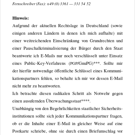
Fern­schrei­ber (Fax):
+49 (0) 3361 — 331 54 52
Hin­weis:
Auf­grund der aktu­el­len Rechts­lage in Deutsch­land (sowie
eini­gen ande­ren Län­dern in denen ich mich auf­halte) mit
einer weit­rei­chen­den Ein­schrän­kung von Grund­rech­ten und
einer Pau­schal­kri­mi­na­li­sie­rung der Bür­ger durch den Staat
beant­worte ich E‑Mails nur noch ver­schlüs­selt unter Ein­satz
eines Public-Key-Ver­fah­rens (
/​GnuPG)***. Sollte mir
PGP
der hier­für not­wen­dige öffent­li­che Schlüs­sel eines Kom­mu­ni­
ka­ti­ons­part­ners feh­len, so behalte ich mir vor des­sen E‑Mail
nicht mehr zu beantworten.
Ich betrachte die­sen radi­ka­len Schritt als Not­wehr gegen
einen aus­ufern­den Überwachungsstaat****.
Unab­hän­gig von den Begehr­lich­kei­ten staat­li­cher Sicher­heits­
in­sti­tu­tio­nen sollte sich jeder Kom­mu­ni­ka­ti­ons­part­ner fra­gen,
ob er die Inhalte einer E‑Mail in glei­cher Weise auf eine
Post­karte schriebe, ohne sie durch einen Brief­um­schlag vor