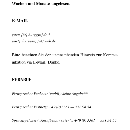
Wochen und Monate ungelesen.
E‑
MAIL
goetz [ät] burg​graf​.de *
goetz_​burggraf [ät] web​.de
Bitte beach­ten Sie den unten­ste­hen­den Hin­weis zur Kom­mu­
ni­ka­tion via E‑Mail. Danke.
FERNRUF
Fern­spre­cher Funk­netz (mobil):
keine Angabe
**
Fern­spre­cher Fest­netz:
+49 (0) 3361 — 331 54 54
Sprach­spei­cher („Anruf­be­ant­wor­ter“):
+49 (0) 3361 — 331 54 54