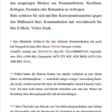
den neu­gie­ri­gen Bli­cken von Post­mit­ar­bei­tern, Nach­barn,
Kol­le­gen, Freun­den oder Bekann­ten zu verbergen.
Bitte schüt­zen Sie sich und Ihre Kor­re­spon­denz­part­ner gegen
den Miß­brauch Ihrer Kom­mu­ni­ka­tion und ver­schlüs­seln Sie
Ihre E‑Mails. Vie­len Dank.
* Der öffent­li­che Schlüs­sel für eine siche­rere Kom­mu­ni­ka­tion mit goetz
[at] burg​graf​.de kann über die­sen
Ver­weis
bezo­gen werden
(GnuPG; erzeugt am: 2014-03-01; Key-ID:
; Algo­ryth­
C81A188B08EF2514
mus:
(4.096 Bit); Fin­ger­print: 6879
RSA
527F
862E
AE89
B4EB
A3CD
C81A
2514).
188B
08EF
** Frü­her hat­ten die Skla­ven Ket­ten, um stän­dig ver­füg­bar zu sein. Heute
haben sie Mobil­te­le­phone. — Außer­halb eini­ger weni­ger Anwen­dungs­be­rei­
che in der Arbeits­welt hat für mich ein Mobil­te­le­phon der­zeit kei­ner­lei Nutz­
wert. Ich muß nicht immer und über­all erreich­bar sein und eine Wanze zur
Erstel­lung eines Bewe­gungs­pro­fils mit mir herumtragen.
*** Eine Über­sicht zum Ein­satz von Ver­schlüs­se­lungs­tech­ni­ken zum Schutz
der Pri­vat­sphäre gibt das Bun­des­amt für Sicher­heit in der Infor­ma­ti­ons­tech­