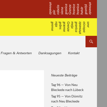
&
Fragen
Antworten
Danksagungen
Kontakt
Von Helsinki zum
Neueste Beiträge
Paneuropäischen Picknick —
Tag 96 — Von Neu
europäische Geschichte
Bleckede nach Lübeck
erfahren
Tag 95 — Von Dömitz
nach Neu Bleckede