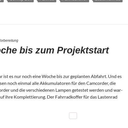
orbereitung
che bis zum Projektstart
r ist es nur noch eine Woche bis zur geplan­ten Abfahrt. Und es
sen noch ein­mal alle Akku­mu­la­to­ren für den Cam­cor­der, die
or­der und die ver­schie­de­nen Lam­pen getes­tet wer­den und war­
f ihre Kom­plet­tie­rung. Der Fahr­rad­kof­fer für das Las­ten­rad