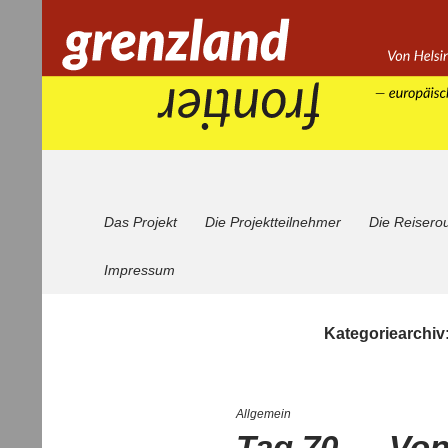
Zum
Inhalt
springen
Suchen
Grenzland
Das Projekt
Die Projektteilnehmer
Die Reisero
Impressum
Kategoriearchiv
Allgemein
Tag 70 — Von