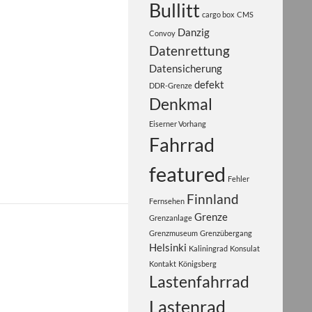
Bullitt
cargo box
CMS
Danzig
Convoy
Datenrettung
Datensicherung
defekt
DDR-Grenze
Denkmal
Eiserner Vorhang
Fahrrad
featured
Fehler
Finnland
Fernsehen
Grenze
Grenzanlage
Grenzmuseum
Grenzübergang
Helsinki
Kaliningrad
Konsulat
Kontakt
Königsberg
Lastenfahrrad
Lastenrad