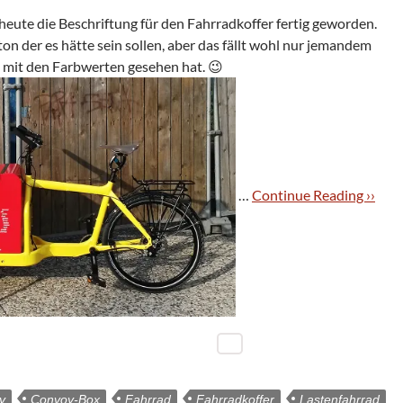
heute die Beschrif­tung für den Fahr­rad­kof­fer fer­tig gewor­den.
ton der es hätte sein sol­len, aber das fällt wohl nur jeman­dem
e mit den Farb­wer­ten gese­hen hat. 😉
…
Con­ti­nue Rea­ding ››
y
Convoy-Box
Fahrrad
Fahrradkoffer
Lastenfahrrad