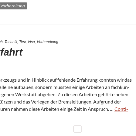
Vorbereitung
ch
,
Technik
,
Test
,
Visa
,
Vorbereitung
fahrt
rk­zeugs und in Hin­blick auf feh­lende Erfah­rung konn­ten wir das
 alleine auf­bauen, son­dern muss­ten einige Arbei­ten an fach­kun­
le­ge­nen Werk­statt abge­ben. Zu die­sen Arbei­ten gehörte neben
r­zen und das Ver­le­gen der Brems­lei­tun­gen. Auf­grund der
a­tu­ren nah­men diese Arbei­ten einige Zeit in Anspruch. …
Con­ti­