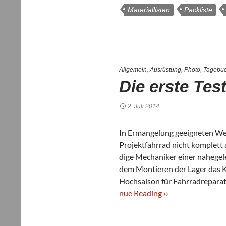
Materiallisten
Packliste
Allgemein
,
Ausrüstung
,
Photo
,
Tagebu
Die erste Test
2. Juli 2014
In Erman­ge­lung geeig­ne­ten We
Pro­jekt­fahr­rad nicht kom­plett
dige Mecha­ni­ker einer nahe­ge­
dem Mon­tie­ren der Lager das Kü
Hoch­sai­son für Fahr­rad­re­pa­r
nue Rea­ding ››