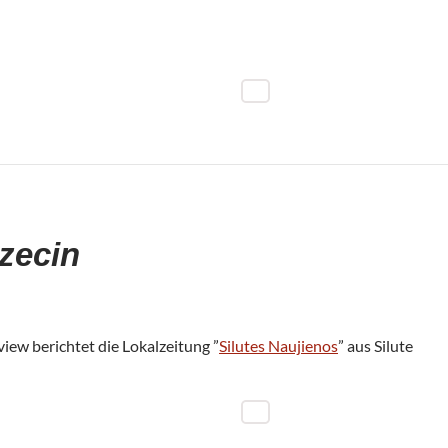
zecin
ew berich­tet die Lokal­zei­tung ”
Silutes Nau­ji­e­nos
” aus Silute