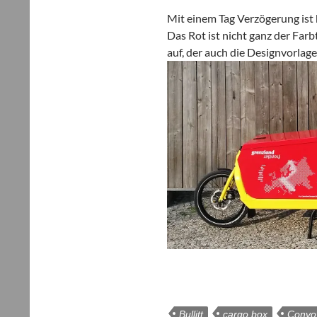
Mit einem Tag Ver­zö­ge­rung ist 
Das Rot ist nicht ganz der Farb­
auf, der auch die Design­vor­lag
Bullitt
cargo box
Convo