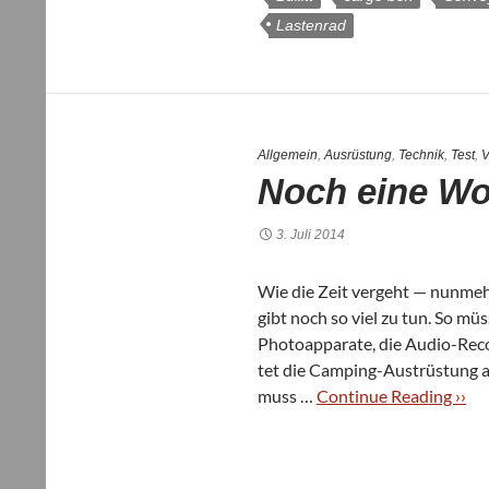
Lastenrad
Allgemein
,
Ausrüstung
,
Technik
,
Test
,
V
Noch eine Wo
3. Juli 2014
Wie die Zeit ver­geht — nun­meh
gibt noch so viel zu tun. So müs­
Pho­to­ap­pa­rate, die Audio-Rec
tet die Cam­ping-Aus­t­rüs­tung au
muss …
Con­ti­nue Rea­ding ››