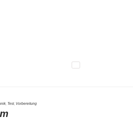
hnik
,
Test
,
Vorbereitung
um