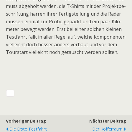
muss abge­holt wer­den, die T‑Shirts mit der Pro­jekt­be­
schrif­tung har­ren ihrer Fer­tig­stel­lung und die Räder
müs­sen ein­mal zur Probe gepackt und ein paar Kilo­
me­ter bewegt wer­den. Erst bei einer sol­chen klei­nen
Test­fahrt fällt in aller Regel auf, wel­che Kom­po­nen­ten
viel­leicht doch bes­ser anders ver­baut und vor dem
Tour­start viel­leicht noch getauscht wer­den sollten.
Vorheriger Beitrag
Nächster Beitrag
Die Erste Testfahrt
Der Kofferraum