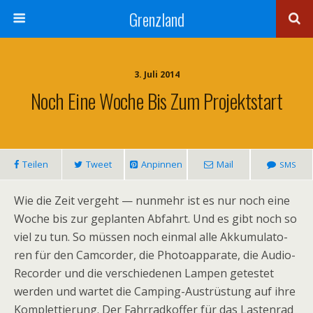
Grenzland
3. Juli 2014
Noch Eine Woche Bis Zum Projektstart
Tei­len
Tweet
Anpin­nen
Mail
SMS
Wie die Zeit ver­geht — nun­mehr ist es nur noch eine
Woche bis zur geplan­ten Abfahrt. Und es gibt noch so
viel zu tun. So müs­sen noch ein­mal alle Akku­mu­la­to­
ren für den Cam­cor­der, die Pho­to­ap­pa­rate, die Audio-
Recor­der und die ver­schie­de­nen Lam­pen getes­tet
wer­den und war­tet die Cam­ping-Aus­t­rüs­tung auf ihre
Kom­plet­tie­rung. Der Fahr­rad­kof­fer für das Las­ten­rad