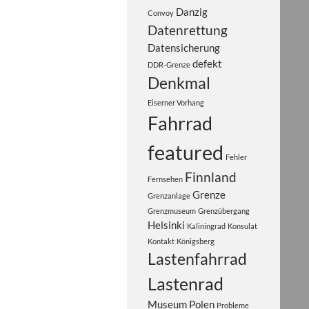
Danzig
Convoy
Datenrettung
Datensicherung
defekt
DDR-Grenze
Denkmal
Eiserner Vorhang
Fahrrad
featured
Fehler
Finnland
Fernsehen
Grenze
Grenzanlage
Grenzmuseum
Grenzübergang
Helsinki
Kaliningrad
Konsulat
Kontakt
Königsberg
Lastenfahrrad
Lastenrad
Museum
Polen
Probleme