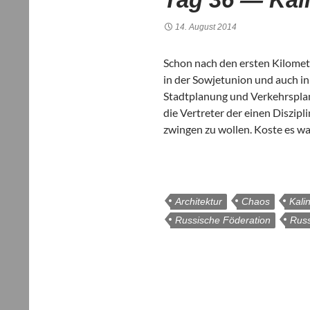
14. August 2014
Schon nach den ers­ten Kilo­me­te
in der Sowjet­union und auch in de
Stadt­pla­nung und Ver­kehrs­pla­
die Ver­tre­ter der einen Dis­zi­p
zwin­gen zu wol­len. Koste es w
Architektur
Chaos
Kali
Russische Föderation
Rus