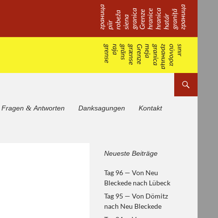
&
Fragen
Antworten
Danksagungen
Kontakt
Von Helsinki zum
Neueste Beiträge
Paneuropäischen Picknick —
Tag 96 — Von Neu
europäische Geschichte
Bleckede nach Lübeck
erfahren
Tag 95 — Von Dömitz
nach Neu Bleckede