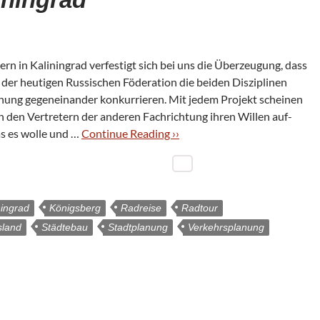
rn in Kali­nin­grad ver­fes­tigt sich bei uns die Über­zeu­gung, dass
r heu­ti­gen Rus­si­schen Föde­ra­tion die bei­den Dis­zi­pli­nen
nung gegen­ein­an­der kon­kur­rie­ren. Mit jedem Pro­jekt schei­nen
lin den Ver­tre­tern der ande­ren Fach­rich­tung ihren Wil­len auf­
as es wolle und …
Con­ti­nue Rea­ding ››
ningrad
Königsberg
Radreise
Radtour
sland
Städtebau
Stadtplanung
Verkehrsplanung