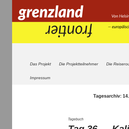
Zum
Inhalt
springen
Suchen
Grenzland
Das Projekt
Die Projektteilnehmer
Die Reisero
Impressum
Tagesarchiv: 14
Tagebuch
Tag 36 — Kal