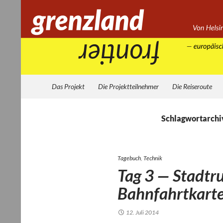
Zum
Inhalt
springen
Suchen
Grenzland
Das Projekt
Die Projektteilnehmer
Die Reiseroute
Schlagwortarchi
Tagebuch
,
Technik
Tag 3 — Stadtru
Bahnfahrtkart
12. Juli 2014