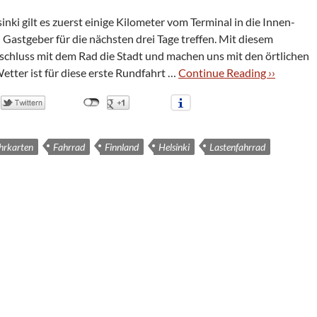
ki gilt es zuerst einige Kilo­me­ter vom Ter­mi­nal in die Innen­
Gast­ge­ber für die nächs­ten drei Tage tref­fen. Mit die­sem
chluss mit dem Rad die Stadt und machen uns mit den ört­li­chen
Wet­ter ist für diese erste Rund­fahrt …
Con­ti­nue Rea­ding ››
hrkarten
Fahrrad
Finnland
Helsinki
Lastenfahrrad