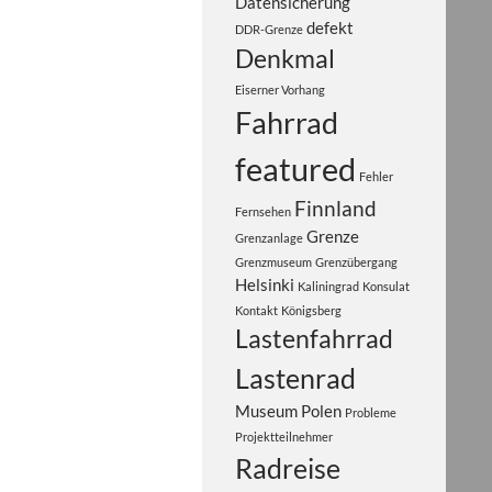
Datensicherung
defekt
DDR-Grenze
Denkmal
Eiserner Vorhang
Fahrrad
featured
Fehler
Finnland
Fernsehen
Grenze
Grenzanlage
Grenzmuseum
Grenzübergang
Helsinki
Kaliningrad
Konsulat
Kontakt
Königsberg
Lastenfahrrad
Lastenrad
Museum
Polen
Probleme
Projektteilnehmer
Radreise