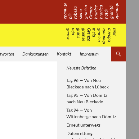
tworten
Danksagungen
Kontakt
Impressum
Von Helsinki zum
Neueste Beiträge
Paneuropäischen Picknick —
Tag 96 — Von Neu
europäische Geschichte
Bleckede nach Lübeck
erfahren
Tag 95 — Von Dömitz
nach Neu Bleckede
Tag 94 — Von
Wittenberge nach Dömitz
Erneut unterwegs
Datenrettung