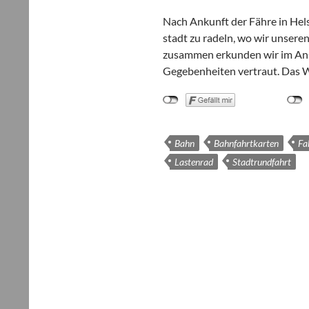
Nach Ankunft der Fähre in Hel­sin
stadt zu radeln, wo wir unse­ren 
zusam­men erkun­den wir im Ans
Gege­ben­hei­ten ver­traut. Das 
Bahn
Bahnfahrtkarten
Fa
Lastenrad
Stadtrundfahrt