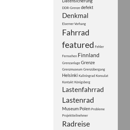
Datensicherung
defekt
DDR-Grenze
Denkmal
Eiserner Vorhang
Fahrrad
featured
Fehler
Finnland
Fernsehen
Grenze
Grenzanlage
Grenzmuseum
Grenzübergang
Helsinki
Kaliningrad
Konsulat
Kontakt
Königsberg
Lastenfahrrad
Lastenrad
Museum
Polen
Probleme
Projektteilnehmer
Radreise