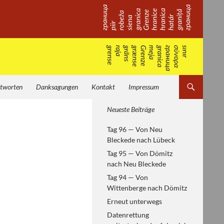
tworten
Danksagungen
Kontakt
Impressum
Von Helsinki zum
Neueste Beiträge
Paneuropäischen Picknick —
Tag 96 — Von Neu
europäische Geschichte
Bleckede nach Lübeck
erfahren
Tag 95 — Von Dömitz
nach Neu Bleckede
Tag 94 — Von
Wittenberge nach Dömitz
Erneut unterwegs
Datenrettung