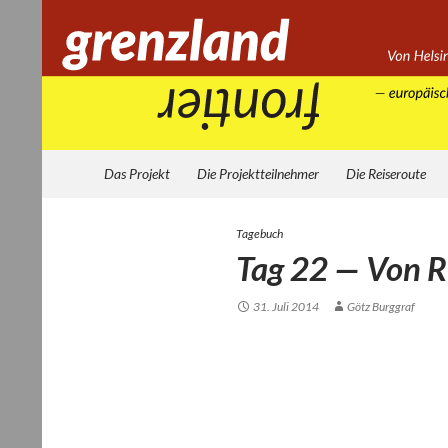
Zum
Inhalt
springen
Suchen
Grenzland
Das Projekt
Die Projektteilnehmer
Die Reiseroute
Tagebuch
Tag 22 — Von 
31. Juli 2014
Götz Burggraf