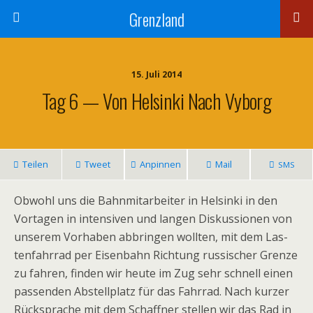
Grenzland
15. Juli 2014
Tag 6 — Von Helsinki Nach Vyborg
Tei­len
Tweet
Anpin­nen
Mail
SMS
Obwohl uns die Bahn­mit­ar­bei­ter in Hel­sinki in den
Vor­ta­gen in inten­si­ven und lan­gen Dis­kus­sio­nen von
unse­rem Vor­ha­ben abbrin­gen woll­ten, mit dem Las­
ten­fahr­rad per Eisen­bahn Rich­tung rus­si­scher Grenze
zu fah­ren, fin­den wir heute im Zug sehr schnell einen
pas­sen­den Abstell­platz für das Fahr­rad. Nach kur­zer
Rück­spra­che mit dem Schaff­ner stel­len wir das Rad in