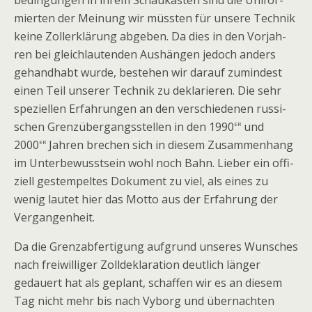
be­din­gun­gen in ihrem Schau­kas­ten sind die Uni­for­
mier­ten der Mei­nung wir müss­ten für unsere Tech­nik
keine Zoll­erklä­rung abge­ben. Da dies in den Vor­jah­
ren bei gleich­lau­ten­den Aus­hän­gen jedoch anders
gehand­habt wurde, bestehen wir dar­auf zumin­dest
einen Teil unse­rer Tech­nik zu dekla­rie­ren. Die sehr
spe­zi­el­len Erfah­run­gen an den ver­schie­de­nen rus­si­
er
schen Grenz­über­gangs­stel­len in den 1990
und
er
2000
Jah­ren bre­chen sich in die­sem Zusam­men­hang
im Unter­be­wusst­sein wohl noch Bahn. Lie­ber ein offi­
zi­ell gestem­pel­tes Doku­ment zu viel, als eines zu
wenig lau­tet hier das Motto aus der Erfah­rung der
Vergangenheit.
Da die Grenz­ab­fer­ti­gung auf­grund unse­res Wun­sches
nach frei­wil­li­ger Zoll­de­kla­ra­tion deut­lich län­ger
gedau­ert hat als geplant, schaf­fen wir es an die­sem
Tag nicht mehr bis nach Vyborg und über­nach­ten