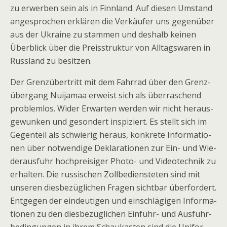
zu erwer­ben sein als in Finn­land. Auf die­sen Umstand
ange­spro­chen erklä­ren die Ver­käu­fer uns gegen­über
aus der Ukraine zu stam­men und des­halb kei­nen
Über­blick über die Preis­struk­tur von All­tags­wa­ren in
Russ­land zu besitzen.
Der Grenz­über­tritt mit dem Fahr­rad über den Grenz­
über­gang Nui­ja­maa erweist sich als über­ra­schend
pro­blem­los. Wider Erwar­ten wer­den wir nicht her­aus­
ge­wun­ken und geson­dert inspi­ziert. Es stellt sich im
Gegen­teil als schwie­rig her­aus, kon­krete Infor­ma­tio­
nen über not­wen­dige Dekla­ra­tio­nen zur Ein- und Wie­
der­aus­fuhr hoch­prei­si­ger Photo- und Video­tech­nik zu
erhal­ten. Die rus­si­schen Zoll­be­diens­te­ten sind mit
unse­ren dies­be­züg­li­chen Fra­gen sicht­bar über­for­dert.
Ent­ge­gen der ein­deu­ti­gen und ein­schlä­gi­gen Infor­ma­
tio­nen zu den dies­be­züg­li­chen Ein­fuhr- und Aus­fuhr­