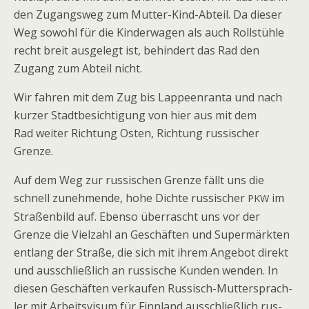
den Zugangs­weg zum Mut­ter-Kind-Abteil. Da die­ser
Weg sowohl für die Kin­der­wa­gen als auch Roll­stühle
recht breit aus­ge­legt ist, behin­dert das Rad den
Zugang zum Abteil nicht.
Wir fah­ren mit dem Zug bis Lap­pe­en­ranta und nach
kur­zer Stadt­be­sich­ti­gung von hier aus mit dem
Rad wei­ter Rich­tung Osten, Rich­tung rus­si­scher
Grenze.
Auf dem Weg zur rus­si­schen Grenze fällt uns die
schnell zuneh­mende, hohe Dichte rus­si­scher
im
PKW
Stra­ßen­bild auf. Ebenso über­rascht uns vor der
Grenze die Viel­zahl an Geschäf­ten und Super­märk­ten
ent­lang der Straße, die sich mit ihrem Ange­bot direkt
und aus­schließ­lich an rus­si­sche Kun­den wen­den. In
die­sen Geschäf­ten ver­kau­fen Rus­sisch-Mut­ter­sprach­
ler mit Arbeits­vi­sum für Finn­land aus­schließ­lich rus­