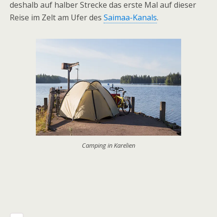
des­halb auf hal­ber Stre­cke das erste Mal auf die­ser
Reise im Zelt am Ufer des
Sai­maa-Kanals
.
Cam­ping in Karelien