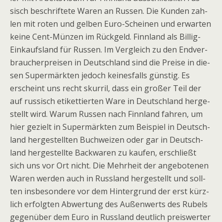
sisch beschrif­tete Waren an Rus­sen. Die Kun­den zah­
len mit roten und gel­ben Euro-Schei­nen und erwar­ten
keine Cent-Mün­zen im Rück­geld. Finn­land als Bil­lig-
Ein­kaufs­land für Rus­sen. Im Ver­gleich zu den End­ver­
brau­cher­prei­sen in Deutsch­land sind die Preise in die­
sen Super­märk­ten jedoch kei­nes­falls güns­tig. Es
erscheint uns recht skur­ril, dass ein gro­ßer Teil der
auf rus­sisch eti­ket­tier­ten Ware in Deutsch­land her­ge­
stellt wird. Warum Rus­sen nach Finn­land fah­ren, um
hier gezielt in Super­märk­ten zum Bei­spiel in Deutsch­
land her­ge­stell­ten Buch­wei­zen oder gar in Deutsch­
land her­ge­stellte Back­wa­ren zu kau­fen, erschließt
sich uns vor Ort nicht. Die Mehr­heit der ange­bo­te­nen
Waren wer­den auch in Russ­land her­ge­stellt und soll­
ten ins­be­son­dere vor dem Hin­ter­grund der erst kürz­
lich erfolg­ten Abwer­tung des Außen­werts des Rubels
gegen­über dem Euro in Russ­land deut­lich preis­wer­ter