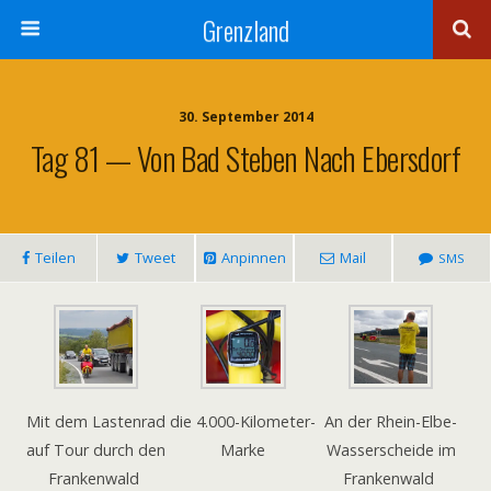
Grenzland
30. September 2014
Tag 81 — Von Bad Steben Nach Ebersdorf
Tei­len
Tweet
Anpin­nen
Mail
SMS
Mit dem Las­ten­rad
die 4.000-Kilometer-
An der Rhein-Elbe-
auf Tour durch den
Marke
Was­ser­scheide im
Frankenwald
Frankenwald