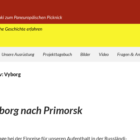
Unsere Ausrüstung
Projekttagebuch
Bilder
Video
Fragen
&
An
v: Vyborg
borg nach Primorsk
ge bei der Ein­reise für unse­ren Auf­ent­halt in der Russ­län­di­