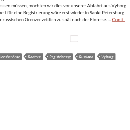
n las­sen müs­sen, möch­ten wir dies vor unse­rer Abfahrt aus Vyborg
eit für eine Regis­trie­rung wäre erst wie­der in Sankt Peters­burg
rus­si­schen Gren­zer zeit­lich zu spät nach der Ein­reise. …
Con­ti­
ionsbehörde
Radtour
Registrierung
Russland
Vyborg