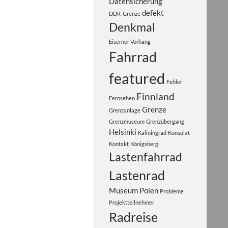
Datensicherung
defekt
DDR-Grenze
Denkmal
Eiserner Vorhang
Fahrrad
featured
Fehler
Finnland
Fernsehen
Grenze
Grenzanlage
Grenzmuseum
Grenzübergang
Helsinki
Kaliningrad
Konsulat
Kontakt
Königsberg
Lastenfahrrad
Lastenrad
Museum
Polen
Probleme
Projektteilnehmer
Radreise