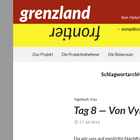
Zum
Inhalt
springen
Suchen
Grenzland
Das Projekt
Die Projektteilnehmer
Die Reiseroute
Schlagwortarchi
Tagebuch
,
Visa
Tag 8 — Von Vy
17. Juli 2014
Da wir uns auf expli­zite Nach­fra