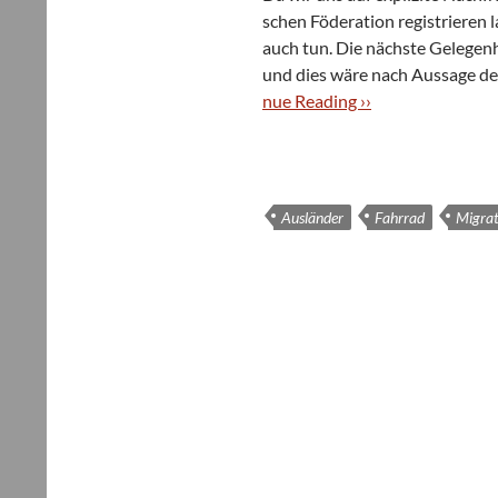
schen Föde­ra­tion regis­trie­re
auch tun. Die nächste Gele­gen­h
und dies wäre nach Aus­sage der 
nue Rea­ding ››
Ausländer
Fahrrad
Migrat