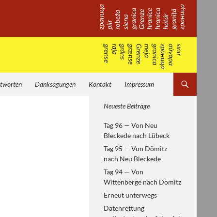
tworten
Danksagungen
Kontakt
Impressum
Von Helsinki zum
Neueste Beiträge
Paneuropäischen Picknick —
Tag 96 — Von Neu
europäische Geschichte
Bleckede nach Lübeck
erfahren
Tag 95 — Von Dömitz
nach Neu Bleckede
Tag 94 — Von
Wittenberge nach Dömitz
Erneut unterwegs
Datenrettung