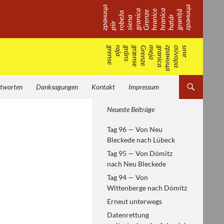
tworten
Danksagungen
Kontakt
Impressum
Von Helsinki zum
Neueste Beiträge
Paneuropäischen Picknick —
Tag 96 — Von Neu
europäische Geschichte
Bleckede nach Lübeck
erfahren
Tag 95 — Von Dömitz
nach Neu Bleckede
Tag 94 — Von
Wittenberge nach Dömitz
Erneut unterwegs
Datenrettung