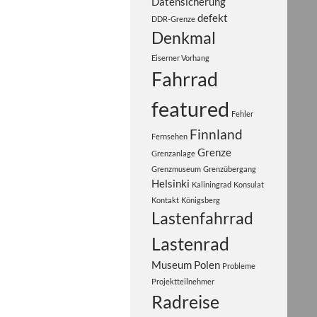
Datensicherung
defekt
DDR-Grenze
Denkmal
Eiserner Vorhang
Fahrrad
featured
Fehler
Finnland
Fernsehen
Grenze
Grenzanlage
Grenzmuseum
Grenzübergang
Helsinki
Kaliningrad
Konsulat
Kontakt
Königsberg
Lastenfahrrad
Lastenrad
Museum
Polen
Probleme
Projektteilnehmer
Radreise