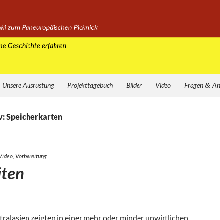
Unsere Ausrüstung
Projekttagebuch
Bilder
Video
Fragen
&
An
v: Speicherkarten
Video
,
Vorbereitung
äten
tral­asien zeig­ten in einer mehr oder min­der unwirt­li­chen