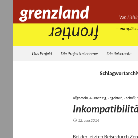
Zum
Inhalt
springen
Suchen
Grenzland
Das Projekt
Die Projektteilnehmer
Die Reiseroute
Schlagwortarchi
Allgemein
,
Ausrüstung
,
Tagebuch
,
Technik
,
Inkompatibilit
12. Juni 2014
Bei der letz­ten Reise durch Zen­