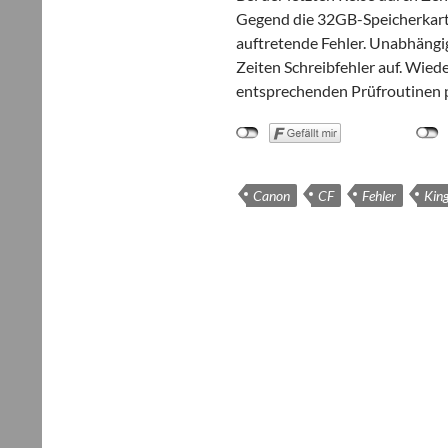
Gegend die 32GB-Spei­cher­kar­
auf­tre­tende Feh­ler. Unab­hän­g
Zei­ten Schreib­feh­ler auf. Wie­
ent­spre­chen­den Prüf­rou­ti­nen
Canon
CF
Fehler
Kin