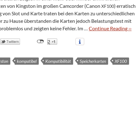
ten von King­s­ton im gro­ßen Cam­cor­der (Canon
) erra­tisch
XF100
ig von Slot und Karte tra­ten bei den Kar­ten zu unter­schied­li­chen
der zu Hause über­stan­den die Kar­ten jedoch Belas­tungs­test mit
 pro­blem­los und zeig­ten keine Feh­ler. Im …
Con­ti­nue Rea­ding ››
gston
kompatibel
Kompatibilität
Speicherkarten
XF100