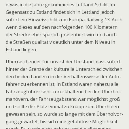
etwas in die Jahre gekom­me­nes Lett­land-Schild. Im
Gegen­satz zu Est­land fin­det sich in Lett­land jedoch
sofort ein Hin­weis­schild zum Europa-Rad­weg 13. Auch
wenn die­ses auf den nach­fol­gen­den 100 Kilo­me­tern
der Stre­cke eher spär­lich prä­sen­tiert wird und auch
die Stra­ßen qua­li­ta­tiv deut­lich unter dem Niveau in
Est­land liegen.
Über­ra­schen­der für uns ist der Umstand, dass sofort
hin­ter der Grenze der kul­tu­relle Unter­schied zwi­schen
den bei­den Län­dern in der Ver­hal­tens­weise der Auto­
fah­rer zu erken­nen ist. In Est­land waren nahezu alle
Fahr­zeug­füh­rer sehr zurück­hal­tend bei den Über­hol­
ma­nö­vern, der Fahr­zeug­ab­stand war mög­lichst groß
und sollte der Platz ein­mal zu knapp zum Über­ho­len
gewe­sen sein, so wurde so lange mit dem Über­hol­vor­
gang gewar­tet, bis sich eine gefahr­lose Mög­lich­keit