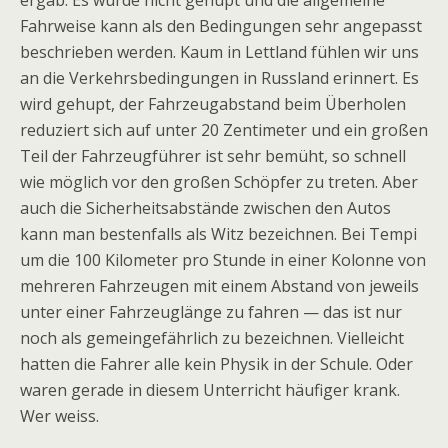
ergab. Es wurde nicht gehupt und die all­ge­meine
Fahr­weise kann als den Bedin­gun­gen sehr ange­passt
beschrie­ben wer­den. Kaum in Lett­land füh­len wir uns
an die Ver­kehrs­be­din­gun­gen in Russ­land erin­nert. Es
wird gehupt, der Fahr­zeug­ab­stand beim Über­ho­len
redu­ziert sich auf unter 20 Zen­ti­me­ter und ein gro­ßen
Teil der Fahr­zeug­füh­rer ist sehr bemüht, so schnell
wie mög­lich vor den gro­ßen Schöp­fer zu tre­ten. Aber
auch die Sicher­heits­ab­stände zwi­schen den Autos
kann man bes­ten­falls als Witz bezeich­nen. Bei Tempi
um die 100 Kilo­me­ter pro Stunde in einer Kolonne von
meh­re­ren Fahr­zeu­gen mit einem Abstand von jeweils
unter einer Fahr­zeug­länge zu fah­ren — das ist nur
noch als gemein­ge­fähr­lich zu bezeich­nen. Viel­leicht
hat­ten die Fah­rer alle kein Phy­sik in der Schule. Oder
waren gerade in die­sem Unter­richt häu­fi­ger krank.
Wer weiss.