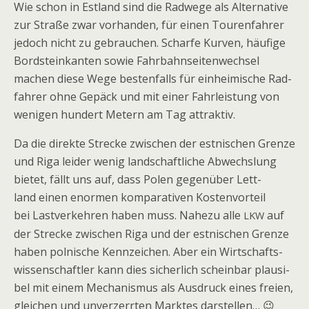
Wie schon in Est­land sind die Rad­wege als Alter­na­tive
zur Straße zwar vor­han­den, für einen Tou­ren­fah­rer
jedoch nicht zu gebrau­chen. Scharfe Kur­ven, häu­fige
Bord­stein­kan­ten sowie Fahr­bahn­sei­ten­wech­sel
machen diese Wege bes­ten­falls für ein­hei­mi­sche Rad­
fah­rer ohne Gepäck und mit einer Fahr­leis­tung von
weni­gen hun­dert Metern am Tag attraktiv.
Da die direkte Stre­cke zwi­schen der est­ni­schen Grenze
und Riga lei­der wenig land­schaft­li­che Abwechs­lung
bie­tet, fällt uns auf, dass Polen gegen­über Lett­
land einen enor­men kom­pa­ra­ti­ven Kos­ten­vor­teil
bei Last­ver­keh­ren haben muss. Nahezu alle
auf
LKW
der Stre­cke zwi­schen Riga und der est­ni­schen Grenze
haben pol­ni­sche Kenn­zei­chen. Aber ein Wirt­schafts­
wis­sen­schaft­ler kann dies sicher­lich schein­bar plau­si­
bel mit einem Mecha­nis­mus als Aus­druck eines freien,
glei­chen und unver­zerr­ten Mark­tes darstellen… 😉