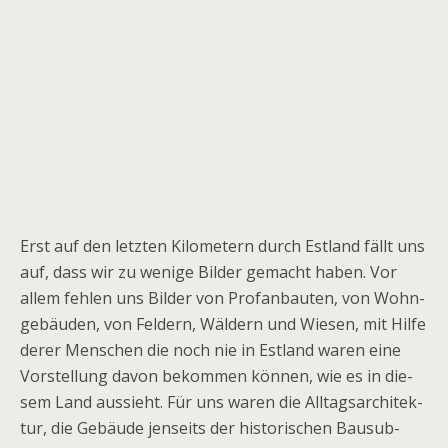
Erst auf den letz­ten Kilo­me­tern durch Est­land fällt uns
auf, dass wir zu wenige Bil­der gemacht haben. Vor
allem feh­len uns Bil­der von Pro­fan­bau­ten, von Wohn­
ge­bäu­den, von Fel­dern, Wäl­dern und Wie­sen, mit Hilfe
derer Men­schen die noch nie in Est­land waren eine
Vor­stel­lung davon bekom­men kön­nen, wie es in die­
sem Land aus­sieht. Für uns waren die All­tags­ar­chi­tek­
tur, die Gebäude jen­seits der his­to­ri­schen Bau­sub­