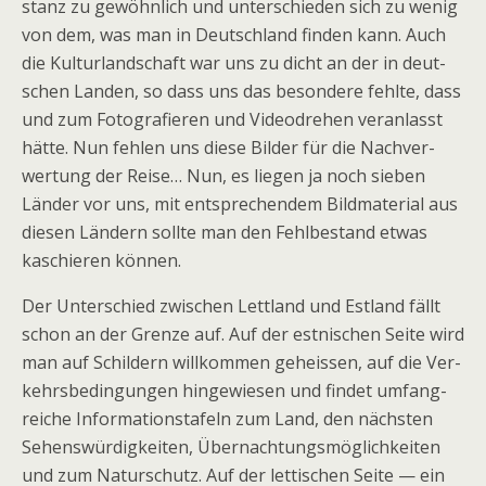
stanz zu gewöhn­lich und unter­schie­den sich zu wenig
von dem, was man in Deutsch­land fin­den kann. Auch
die Kul­tur­land­schaft war uns zu dicht an der in deut­
schen Lan­den, so dass uns das beson­dere fehlte, dass
und zum Foto­gra­fie­ren und Video­dre­hen ver­an­lasst
hätte. Nun feh­len uns diese Bil­der für die Nach­ver­
wer­tung der Reise… Nun, es lie­gen ja noch sie­ben
Län­der vor uns, mit ent­spre­chen­dem Bild­ma­te­rial aus
die­sen Län­dern sollte man den Fehl­be­stand etwas
kaschie­ren können.
Der Unter­schied zwi­schen Lett­land und Est­land fällt
schon an der Grenze auf. Auf der est­ni­schen Seite wird
man auf Schil­dern will­kom­men geheis­sen, auf die Ver­
kehrs­be­din­gun­gen hin­ge­wie­sen und fin­det umfang­
rei­che Infor­ma­ti­ons­ta­feln zum Land, den nächs­ten
Sehens­wür­dig­kei­ten, Über­nach­tungs­mög­lich­kei­ten
und zum Natur­schutz. Auf der let­ti­schen Seite — ein