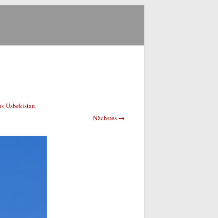
S
us Usbekistan
.
Nächstes →