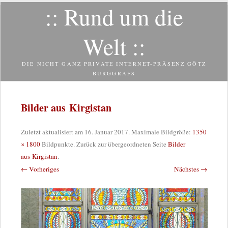
:: Rund um die
Zum
Inhalt
springen
Welt ::
DIE NICHT GANZ PRIVATE INTERNET-PRÄSENZ GÖTZ
BURGGRAFS
Bilder aus Kirgistan
Zuletzt aktualisiert am
16. Januar 2017
. Maximale Bildgröße:
1350
× 1800
Bildpunkte. Zurück zur übergeordneten Seite
Bilder
aus Kirgistan
.
← Vorheriges
Nächstes →