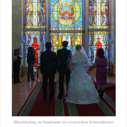
Ehe­schlie­ßung im Stan­des­amt vor sowje­ti­schem Schmuck­fens­ter