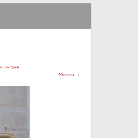
S
us Georgien
.
Nächstes →