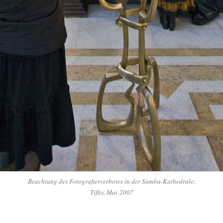
Beach­tung des Foto­gra­fier­ver­bo­tes in der Samba-Kathedrale;
Tif­lis, Mai 2007