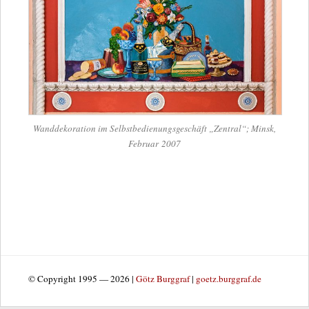
Wand­de­ko­ra­tion im Selbst­be­die­nungs­ge­schäft „Zen­tral“; Minsk,
Februar 2007
© Copyright 1995 — 2026 |
Götz Burggraf
|
goetz.burggraf.de