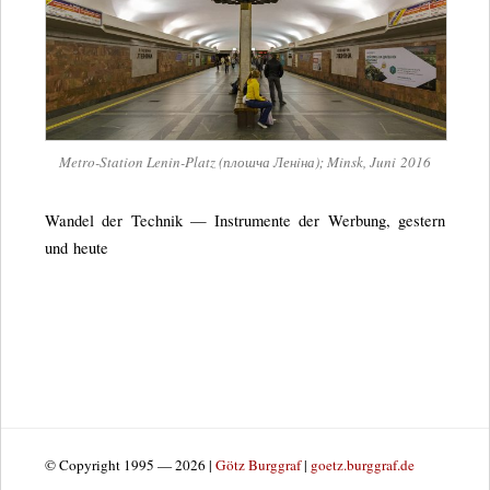
Metro-Sta­tion Lenin-Platz (плошча Ленiна); Minsk, Juni 2016
Wan­del der Tech­nik — Instru­mente der Wer­bung, ges­tern
und heute
© Copyright 1995 — 2026 |
Götz Burggraf
|
goetz.burggraf.de