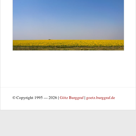
© Copyright 1995 — 2026 |
Götz Burggraf
|
goetz.burggraf.de